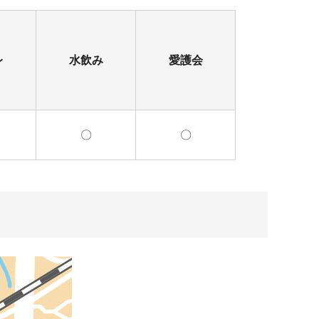
レ
水飲み
愛護会
〇
〇