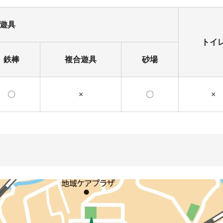
遊具
トイ
鉄棒
複合遊具
砂場
〇
×
〇
×