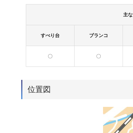
主な
すべり台
ブランコ
〇
〇
位置図