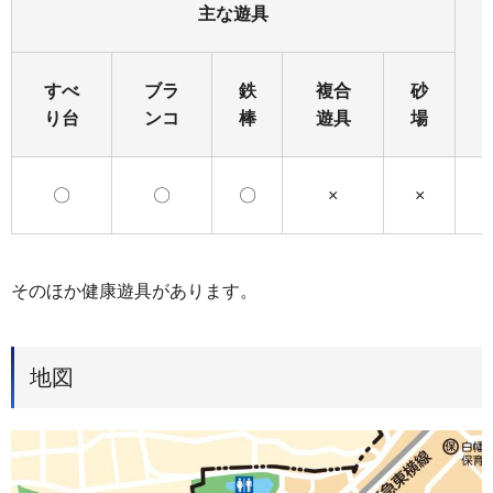
主な遊具
すべ
ブラ
鉄
複合
砂
り台
ンコ
棒
遊具
場
〇
〇
〇
×
×
そのほか健康遊具があります。
地図