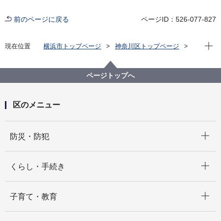
前のページに戻る
ページID：526-077-827
現在位
現在位置
横浜市トップページ
神奈川区トップページ
くらし・手続き
まちづくり・環境
土木事務所
公園
神奈川区内の公園一覧
白幡池公園（しらはたいけこうえん）
ページトップへ
区のメニュー
開く
防災・防犯
開く
くらし・手続き
開く
子育て・教育
開く