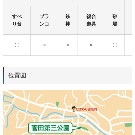
すべ
ブラ
鉄
複合
砂
り台
ンコ
棒
遊具
場
〇
×
×
×
〇
位置図