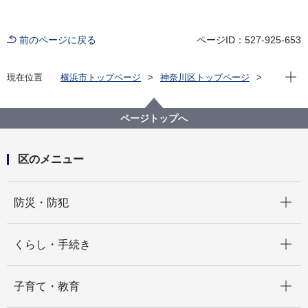
前のページに戻る
ページID：527-925-653
現在位
現在位置
横浜市トップページ
神奈川区トップページ
くらし・手続き
まちづくり・環境
土木事務所
公園
神奈川区内の公園一覧
菅田第三公園（すげただいさんこうえん）
ページトップへ
区のメニュー
開く
防災・防犯
開く
くらし・手続き
開く
子育て・教育