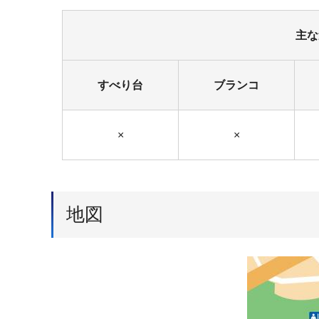
主な
すべり台
ブランコ
×
×
地図