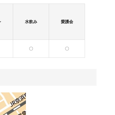
レ
水飲み
愛護会
〇
〇