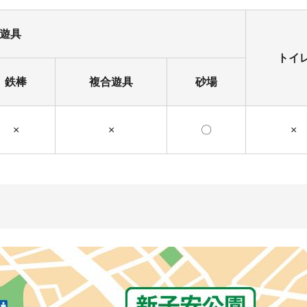
遊具
トイ
鉄棒
複合遊具
砂場
×
×
〇
×