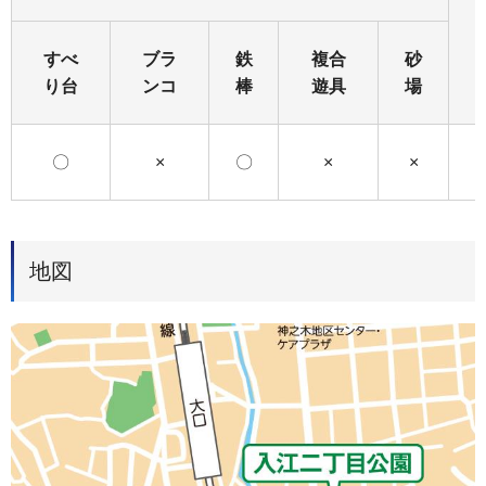
すべ
ブラ
鉄
複合
砂
り台
ンコ
棒
遊具
場
〇
×
〇
×
×
地図