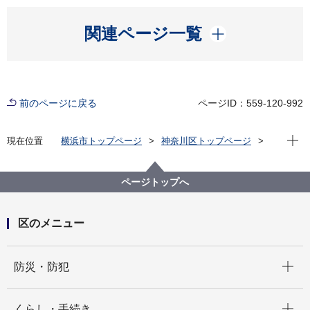
開く
関連ページ一覧
前のページに戻る
ページID：559-120-992
現在位
現在位置
横浜市トップページ
神奈川区トップページ
くらし・手続き
まちづくり・環境
土木事務所
公園
神奈川区内の公園一覧
入江二丁目公園（いりえにちょうめこうえん）
ページトップへ
区のメニュー
開く
防災・防犯
開く
くらし・手続き