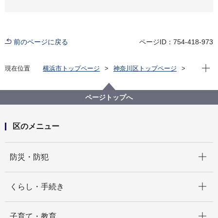
前のページに戻る
ページID：754-418-973
現在位
現在位置
横浜市トップページ
神奈川区トップページ
くらし・手続き
まちづくり・環境
土木事務所
公園
神奈川区内の公園一覧
神大寺第一公園（かんだいじだいいちこうえん）
ページトップへ
区のメニュー
開く
防災・防犯
開く
くらし・手続き
開く
子育て・教育