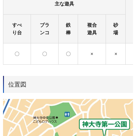
主な遊具
すべ
ブラ
鉄
複合
砂
り台
ンコ
棒
遊具
場
〇
〇
〇
×
×
位置図