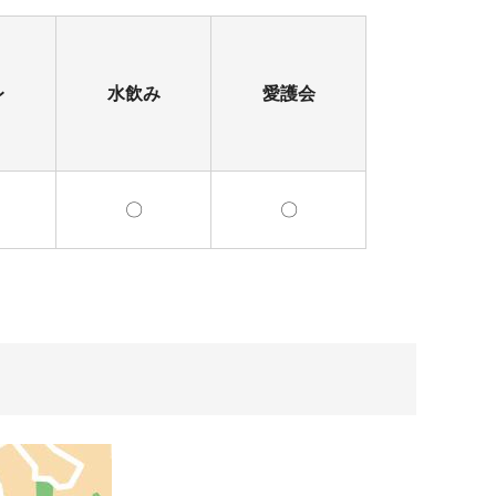
レ
水飲み
愛護会
〇
〇