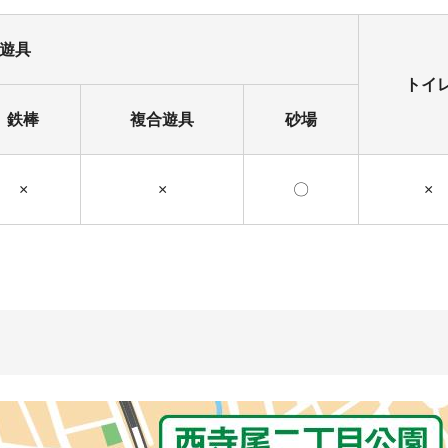
遊具
トイ
鉄棒
複合遊具
砂場
×
×
〇
×