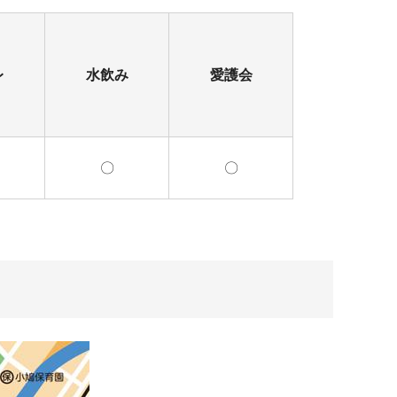
レ
水飲み
愛護会
〇
〇