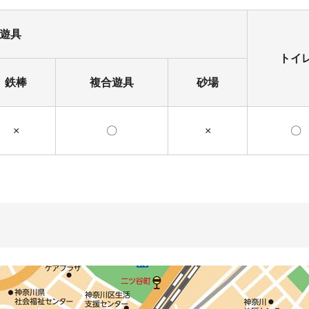
遊具
トイ
鉄棒
複合遊具
砂場
×
〇
×
〇