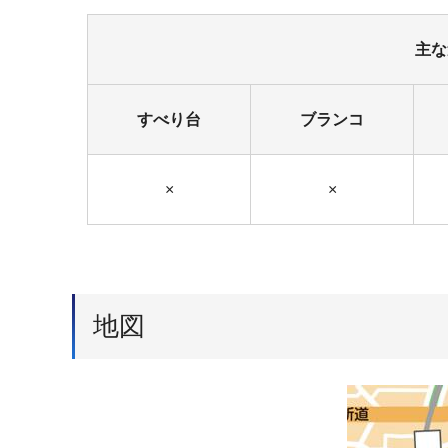
主な
すべり台
ブランコ
×
×
地図