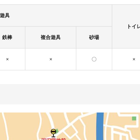
遊具
トイ
鉄棒
複合遊具
砂場
×
×
〇
×