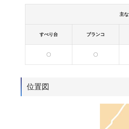
主な
すべり台
ブランコ
〇
〇
位置図