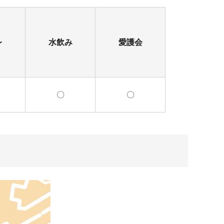
レ
水飲み
愛護会
〇
〇