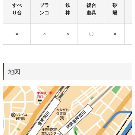
すべ
ブラ
鉄
複合
砂
り台
ンコ
棒
遊具
場
×
×
×
〇
×
地図