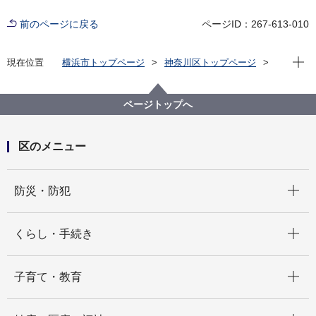
前のページに戻る
ページID：267-613-010
現在位
現在位置
横浜市トップページ
神奈川区トップページ
くらし・手続き
まちづくり・環境
土木事務所
公園
神奈川区内の公園一覧
沢渡中央公園（さわたりちゅうおうこうえん）
ページトップへ
区のメニュー
開く
防災・防犯
開く
くらし・手続き
開く
子育て・教育
開く