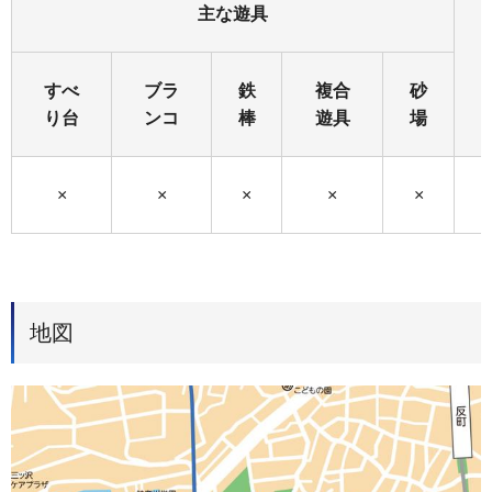
主な遊具
すべ
ブラ
鉄
複合
砂
り台
ンコ
棒
遊具
場
×
×
×
×
×
地図