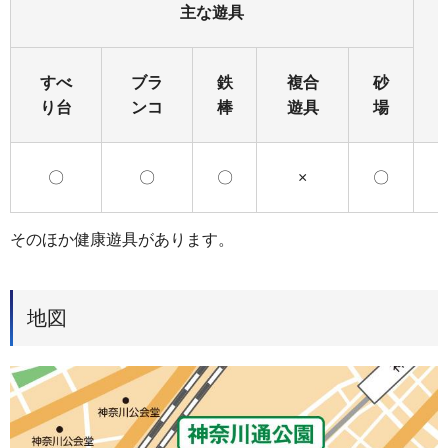
主な遊具
すべ
ブラ
鉄
複合
砂
り台
ンコ
棒
遊具
場
〇
〇
〇
×
〇
そのほか健康遊具があります。
地図