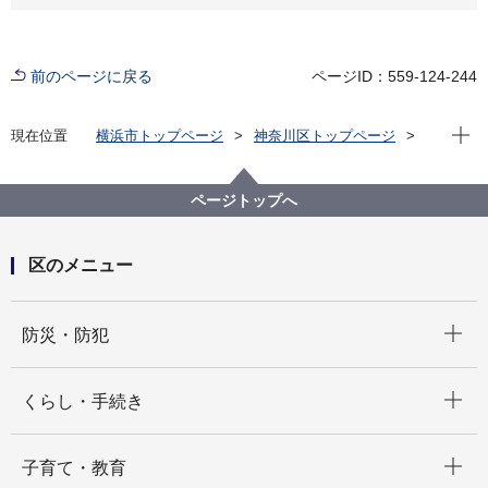
前のページに戻る
ページID：559-124-244
現在位
現在位置
横浜市トップページ
神奈川区トップページ
くらし・手続き
まちづくり・環境
土木事務所
公園
神奈川区内の公園一覧
神奈川通公園（かながわどおりこうえん）
ページトップへ
区のメニュー
開く
防災・防犯
開く
くらし・手続き
開く
子育て・教育