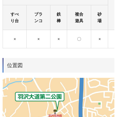
すべ
ブラ
鉄
複合
砂
り台
ンコ
棒
遊具
場
×
×
×
〇
×
位置図