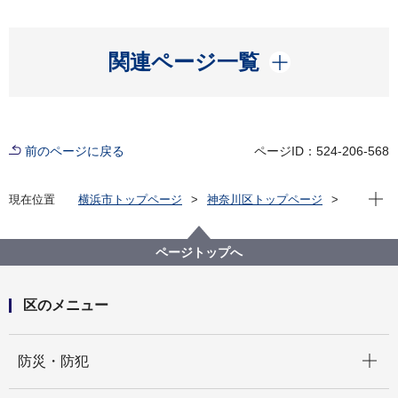
開く
関連ページ一覧
前のページに戻る
ページID：524-206-568
現在位
現在位置
横浜市トップページ
神奈川区トップページ
くらし・手続き
まちづくり・環境
土木事務所
公園
神奈川区内の公園一覧
羽沢大道第二公園（はざわだいどうだいにこうえん）
ページトップへ
区のメニュー
開く
防災・防犯