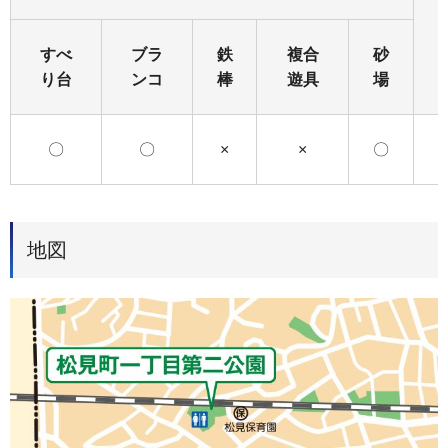
すべ
ブラ
鉄
複合
砂
り台
ンコ
棒
遊具
場
〇
〇
×
×
〇
地図