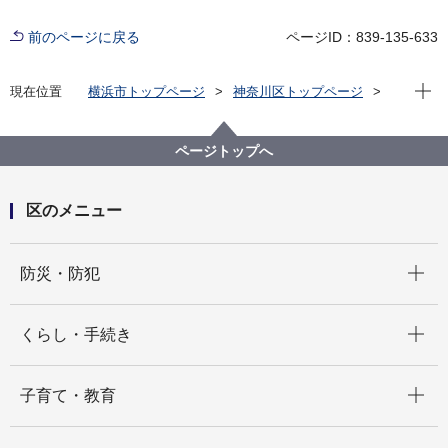
前のページに戻る
ページID：839-135-633
現在位
現在位置
横浜市トップページ
神奈川区トップページ
くらし・手続き
まちづくり・環境
土木事務所
公園
神奈川区内の公園一覧
松見町一丁目第二公園（まつみちょういっちょうめだ
ページトップへ
いにこうえん）
区のメニュー
開く
防災・防犯
開く
くらし・手続き
開く
子育て・教育
開く