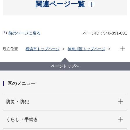
開く
関連ページ一覧
前のページに戻る
ページID：940-891-091
現在位
現在位置
横浜市トップページ
神奈川区トップページ
くらし・手続き
まちづくり・環境
土木事務所
公園
神奈川区内の公園一覧
羽沢長谷第二公園（はざわはせだいにこうえん）
ページトップへ
区のメニュー
開く
防災・防犯
開く
くらし・手続き