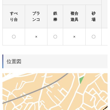
すべ
ブラ
鉄
複合
砂
り台
ンコ
棒
遊具
場
〇
×
〇
×
〇
位置図