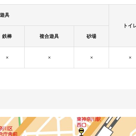
遊具
トイ
鉄棒
複合遊具
砂場
×
×
×
×