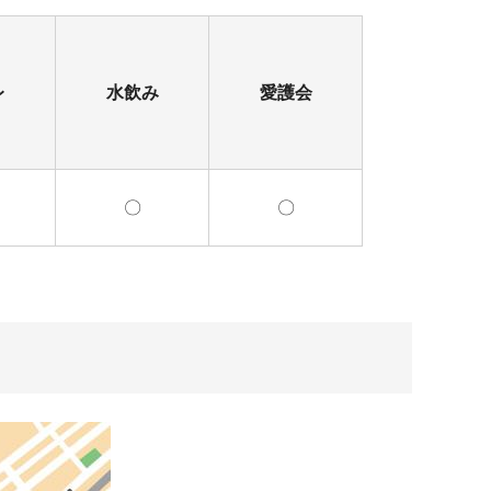
レ
水飲み
愛護会
〇
〇