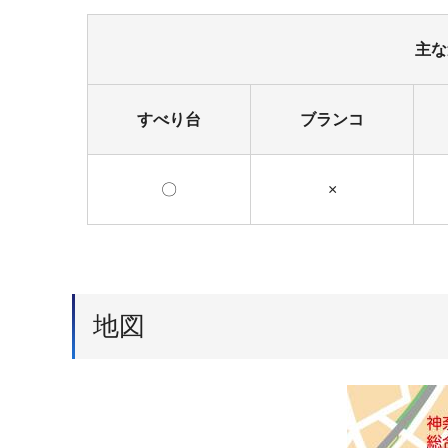
主な
すべり台
ブランコ
〇
×
地図