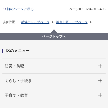
前のページに戻る
ページID：684-916-493
現在位
現在位置
横浜市トップページ
神奈川区トップページ
くらし・手続き
まちづくり・環境
土木事務所
公園
神奈川区内の公園一覧
六角橋六丁目公園（ろっかくばしろくちょうめこうえ
ページトップへ
ん）
区のメニュー
開く
防災・防犯
開く
くらし・手続き
開く
子育て・教育
開く