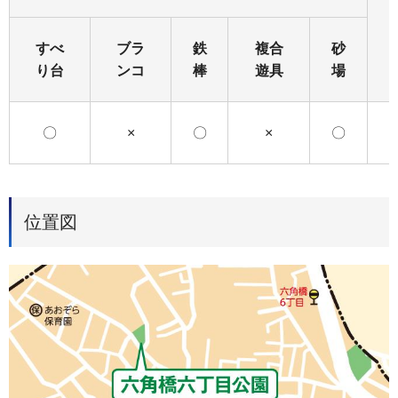
すべ
ブラ
鉄
複合
砂
り台
ンコ
棒
遊具
場
〇
×
〇
×
〇
位置図