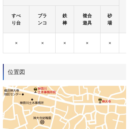
すべ
ブラ
鉄
複合
砂
り台
ンコ
棒
遊具
場
×
×
×
×
×
位置図