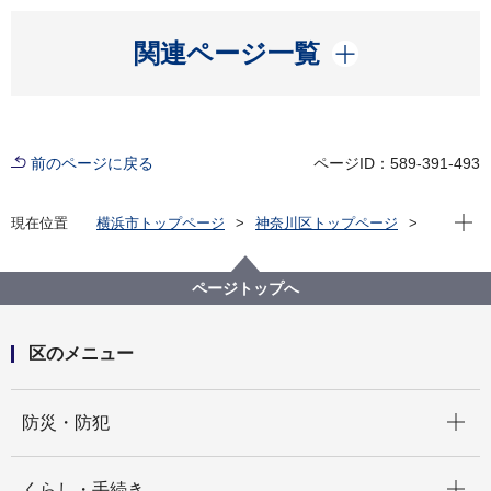
開く
関連ページ一覧
前のページに戻る
ページID：589-391-493
現在位
現在位置
横浜市トップページ
神奈川区トップページ
くらし・手続き
まちづくり・環境
土木事務所
公園
神奈川区内の公園一覧
神大寺第三公園（かんだいじだいさんこうえん）
ページトップへ
区のメニュー
開く
防災・防犯
開く
くらし・手続き