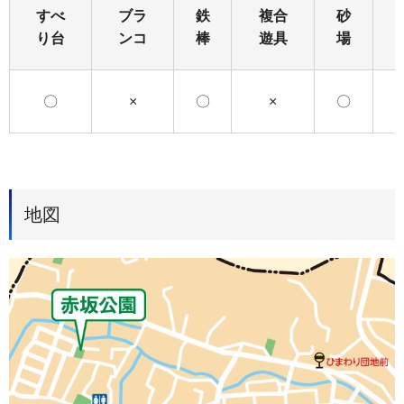
すべ
ブラ
鉄
複合
砂
り台
ンコ
棒
遊具
場
〇
×
〇
×
〇
地図