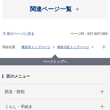
開く
関連ページ一覧
前のページに戻る
ページID：637-607-059
現在位
現在位置
横浜市トップページ
神奈川区トップページ
くらし・手続き
まちづくり・環境
土木事務所
公園
神奈川区内の公園一覧
赤坂公園（あかさかこうえん）
ページトップへ
区のメニュー
開く
防災・防犯
開く
くらし・手続き