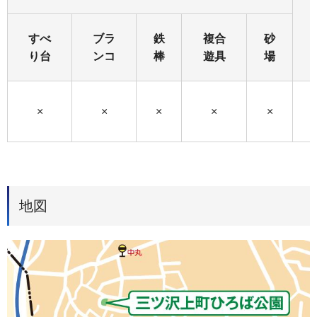
すべ
ブラ
鉄
複合
砂
り台
ンコ
棒
遊具
場
×
×
×
×
×
地図