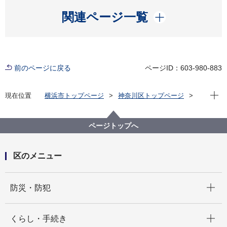
開く
関連ページ一覧
前のページに戻る
ページID：603-980-883
現在位
現在位置
横浜市トップページ
神奈川区トップページ
くらし・手続き
まちづくり・環境
土木事務所
公園
神奈川区内の公園一覧
三ツ沢上町ひろば公園（みつざわかみちょうひろばこ
ページトップへ
うえん）
区のメニュー
開く
防災・防犯
開く
くらし・手続き