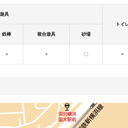
遊具
トイ
鉄棒
複合遊具
砂場
×
×
〇
×