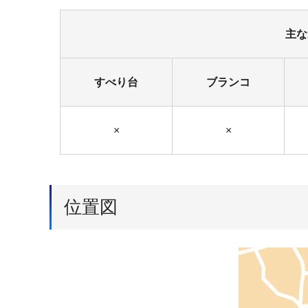
主な
すべり台
ブランコ
×
×
位置図