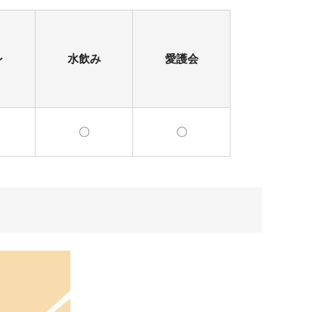
レ
水飲み
愛護会
〇
〇