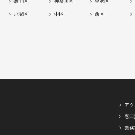
磯子区
神奈川区
金沢区
戸塚区
中区
西区
アク
窓口
業務