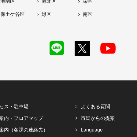
港南区
港北区
栄区
保土ケ谷区
緑区
南区
セス・駐車場
よくある質問
案内・フロアマップ
市民からの提案
案内（各課の連絡先）
Language