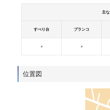
主な
すべり台
ブランコ
×
×
位置図