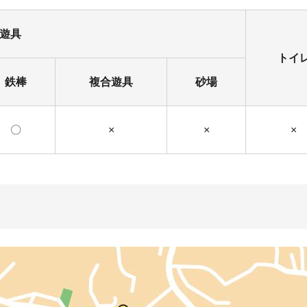
遊具
トイ
鉄棒
複合遊具
砂場
〇
×
×
×