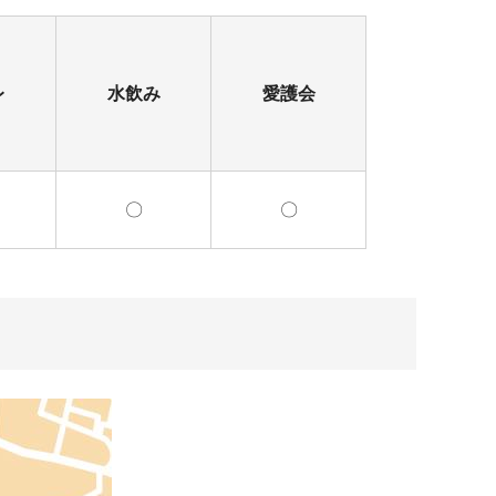
レ
水飲み
愛護会
〇
〇