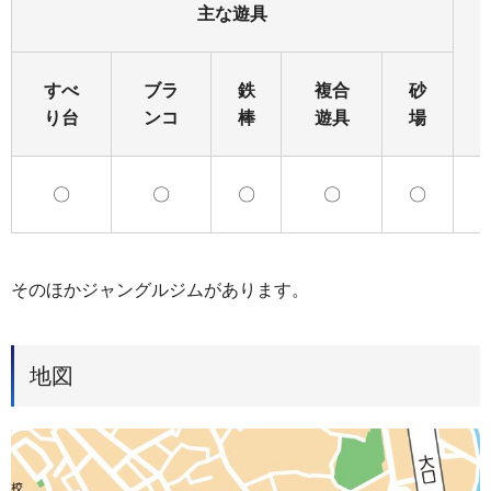
主な遊具
すべ
ブラ
鉄
複合
砂
り台
ンコ
棒
遊具
場
〇
〇
〇
〇
〇
そのほかジャングルジムがあります。
地図