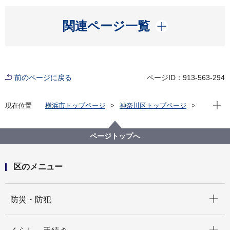
開く
関連ページ一覧
前のページに戻る
ページID：913-563-294
現在位
現在位置
横浜市トップページ
神奈川区トップページ
くらし・手続き
まちづくり・環境
土木事務所
公園
神奈川区内の公園一覧
大口西公園（おおぐちにしこうえん）
ページトップへ
区のメニュー
開く
防災・防犯
開く