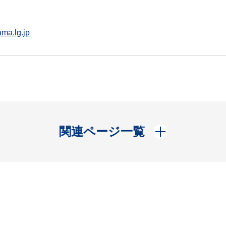
ma.lg.jp
開く
関連ページ一覧