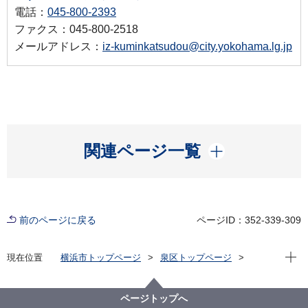
電話：
045-800-2393
ファクス：045-800-2518
メールアドレス：
iz-kuminkatsudou@city.yokohama.lg.jp
開く
関連ページ一覧
前のページに戻る
ページID：352-339-309
現在位
現在位置
横浜市トップページ
泉区トップページ
くらし・手続き
市民協働・学び
協働・支援
いずみ区民活動支援センター
講座・イベント情報
ページトップへ
【開催報告】家中すっきりさせたい人のための「片づ