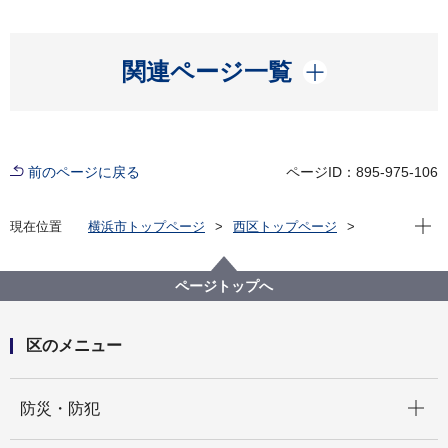
開く
関連ページ一覧
前のページに戻る
ページID：895-975-106
現在位
現在位置
横浜市トップページ
西区トップページ
区の紹介
観光
スポット
温故知新！西区てくてくスケッチ
温故知新！西区てくてくスケッチ：第五十六回 伊勢山
ページトップへ
皇大神宮
区のメニュー
開く
防災・防犯