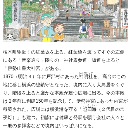
桜木町駅近くの紅葉坂を上る。紅葉橋を渡ってすぐの左側
にある「音楽通り」隣りの「神社表参道」坂道を上ると
「伊勢山皇大神宮」がある。
しんめいしゃ
1870（明治３）年に戸部村にあった
神明社
を、高台のこの
地に移し横浜の総鎮守となった。境内に入り大鳥居をくぐ
り、階段を上ると厳かな本殿が建つ広場に出る。今の本殿
は２年前に創建150年を記念して、伊勢神宮にあった内宮が
しょうしかい
移築された。広場には横浜港を守る「
照四海
（２代目の常
夜灯）」も建つ。初詣には健康と発展を願う会社の人々と
一般の参拝客などで境内はいっぱいになる。