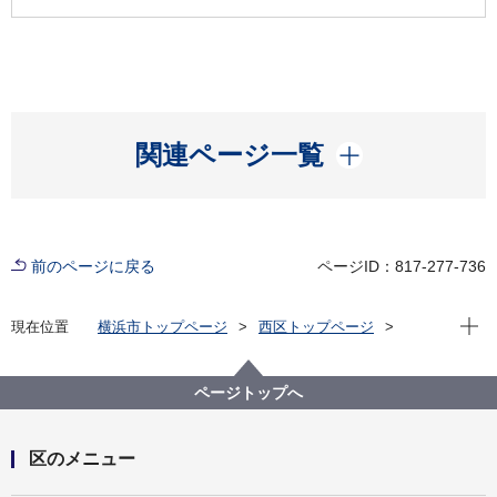
開く
関連ページ一覧
前のページに戻る
ページID：817-277-736
現在位
現在位置
横浜市トップページ
西区トップページ
区の紹介
観光
スポット
温故知新！西区てくてくスケッチ
温故知新！西区てくてくスケッチ：第七十三回 新高島
ページトップへ
駅周辺
区のメニュー