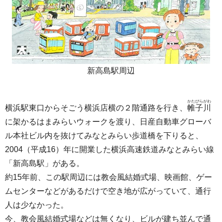
新高島駅周辺
かたびら
がわ
横浜駅東口からそごう横浜店横の２階通路を行き、
帷子
川
に架かるはまみらいウォークを渡り、日産自動車グローバ
ル本社ビル内を抜けてみなとみらい歩道橋を下りると、
2004（平成16）年に開業した横浜高速鉄道みなとみらい線
「新高島駅」がある。
約15年前、この駅周辺には教会風結婚式場、映画館、ゲー
ムセンターなどがあるだけで空き地が広がっていて、通行
人は少なかった。
今、教会風結婚式場などは無くなり、ビルが建ち並んで通