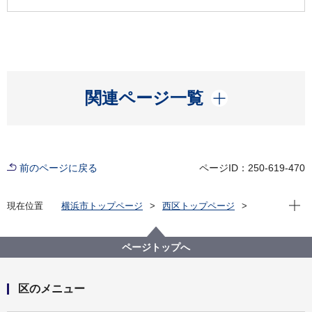
開く
関連ページ一覧
前のページに戻る
ページID：250-619-470
現在位
現在位置
横浜市トップページ
西区トップページ
窓口・施設
区役所窓口
区役所案内
西区役所 窓口案内・フロアマップ
ページトップへ
区のメニュー