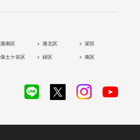
港南区
港北区
栄区
保土ケ谷区
緑区
南区