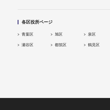
各区役所ページ
青葉区
旭区
泉区
瀬谷区
都筑区
鶴見区