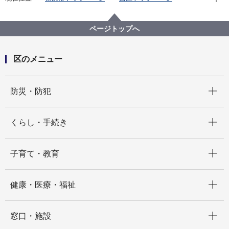
窓口・施設
区役所窓口
区役所案内
西区役所 アクセス・駐車場
ページトップへ
区のメニュー
開く
防災・防犯
開く
くらし・手続き
開く
子育て・教育
開く
健康・医療・福祉
開く
窓口・施設