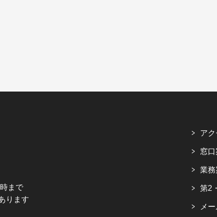
アク
窓口
業務
5時まで
第2
あります
メー