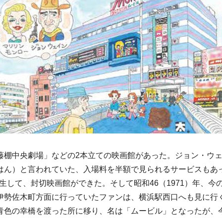
藤棚中央劇場」などの2本立ての映画館があった。ジョン・ウ
はん）と言われていた、入場料を半額で見られるサービスもあ
誕生して、封切映画館ができた。そして昭和46（1971）年、
伊勢佐木町方面に行っていたファンは、横浜駅西口へも見に行
青色の幸橋を渡った所に移り、名は「ムービル」となったが、