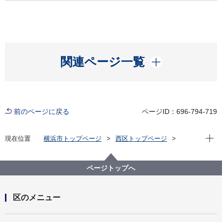
開く
関連ページ一覧
前のページに戻る
ページID：696-794-719
現在位
現在位置
横浜市トップページ
西区トップページ
区の紹介
観光
スポット
温故知新！西区てくてくスケッチ
温故知新！西区てくてくスケッチ：第三十四回 横浜能
ページトップへ
楽堂
区のメニュー
開く