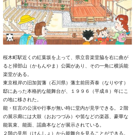
桜木町駅近くの紅葉坂を上って、県立音楽堂脇を右に曲が
ると掃部山（かもんやま）公園があり、その一角に横浜能
楽堂がある。
東京根岸の旧加賀藩（石川県）藩主前田斉泰（なりやす）
邸にあった本格的な能舞台が、１９９６（平成８）年にこ
の地に移された。
能・狂言の公演や行事が無い時に堂内が見学できる。２階
の展示廊には大鼓（おおつづみ）や笛などの楽器、豪華な
能装束、能面、謡曲本などが展示されている。
２階の見所（けんしょ）から能舞台を見ることができる。