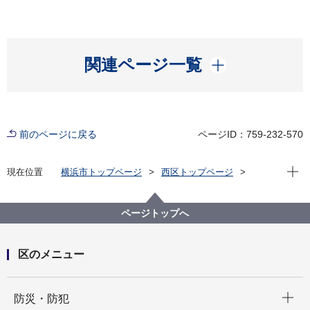
開く
関連ページ一覧
前のページに戻る
ページID：759-232-570
現在位
現在位置
横浜市トップページ
西区トップページ
区の紹介
観光
スポット
温故知新！西区てくてくスケッチ
温故知新！西区てくてくスケッチ：第二十回 二代目横
ページトップへ
浜駅遺構
区のメニュー
開く
防災・防犯