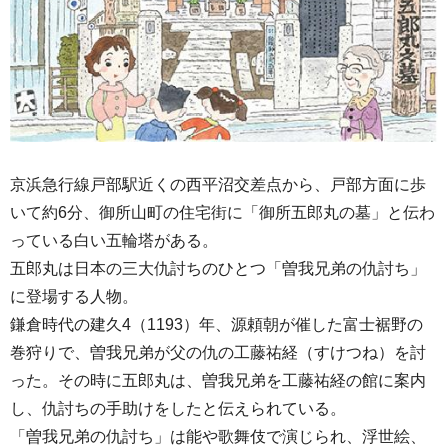
京浜急行線戸部駅近くの西平沼交差点から、戸部方面に歩
いて約6分、御所山町の住宅街に「御所五郎丸の墓」と伝わ
っている白い五輪塔がある。
五郎丸は日本の三大仇討ちのひとつ「曽我兄弟の仇討ち」
に登場する人物。
鎌倉時代の建久4（1193）年、源頼朝が催した富士裾野の
巻狩りで、曽我兄弟が父の仇の工藤祐経（すけつね）を討
った。その時に五郎丸は、曽我兄弟を工藤祐経の館に案内
し、仇討ちの手助けをしたと伝えられている。
「曽我兄弟の仇討ち」は能や歌舞伎で演じられ、浮世絵、