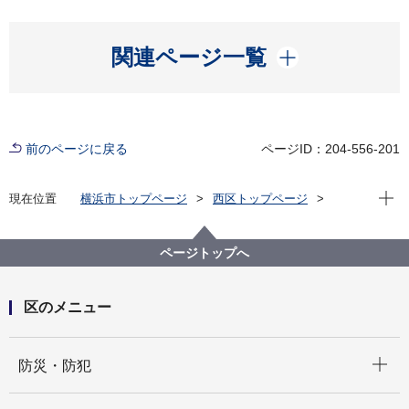
開く
関連ページ一覧
前のページに戻る
ページID：204-556-201
現在位
現在位置
横浜市トップページ
西区トップページ
区の紹介
観光
スポット
温故知新！西区てくてくスケッチ
温故知新！西区てくてくスケッチ：第二十二回 伝御所
ページトップへ
五郎丸の墓
区のメニュー
開く
防災・防犯
開く