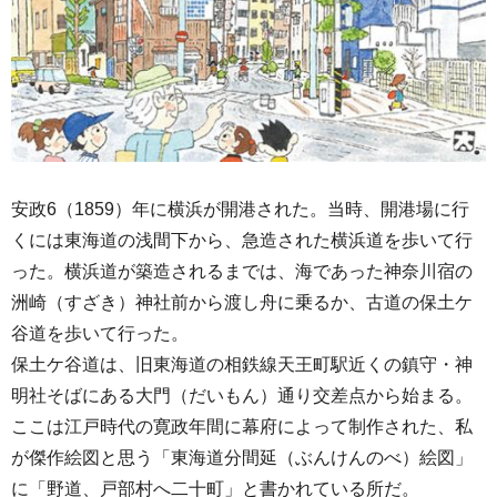
安政6（1859）年に横浜が開港された。当時、開港場に行
くには東海道の浅間下から、急造された横浜道を歩いて行
った。横浜道が築造されるまでは、海であった神奈川宿の
洲崎（すざき）神社前から渡し舟に乗るか、古道の保土ケ
谷道を歩いて行った。
保土ケ谷道は、旧東海道の相鉄線天王町駅近くの鎮守・神
明社そばにある大門（だいもん）通り交差点から始まる。
ここは江戸時代の寛政年間に幕府によって制作された、私
が傑作絵図と思う「東海道分間延（ぶんけんのべ）絵図」
に「野道、戸部村へ二十町」と書かれている所だ。