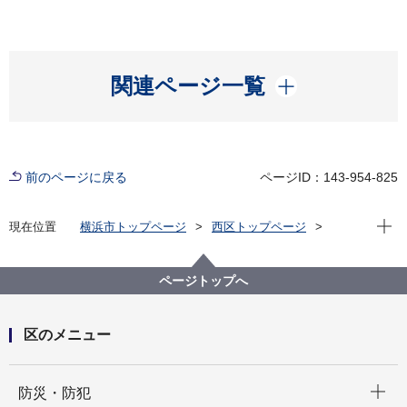
開く
関連ページ一覧
前のページに戻る
ページID：143-954-825
現在位
現在位置
横浜市トップページ
西区トップページ
区の紹介
観光
スポット
温故知新！西区てくてくスケッチ
温故知新！西区てくてくスケッチ：第二十四回 保土ケ
ページトップへ
谷道その①
区のメニュー
開く
防災・防犯