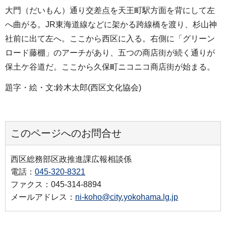
大門（だいもん）通り交差点を天王町駅方面を背にして左
へ曲がる。JR東海道線などに架かる跨線橋を渡り、杉山神
社前に出て左へ。ここから西区に入る。右側に「グリーン
ロード藤棚」のアーチがあり、五つの商店街が続く通りが
保土ケ谷道だ。ここから久保町ニコニコ商店街が始まる。
題字・絵・文:鈴木太郎(西区文化協会)
このページへのお問合せ
西区総務部区政推進課広報相談係
電話：
045-320-8321
ファクス：045-314-8894
メールアドレス：
ni-koho@city.yokohama.lg.jp