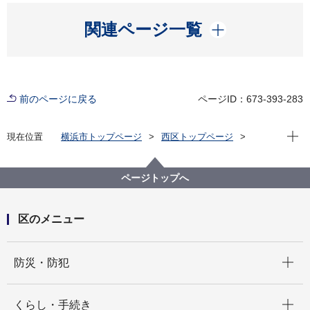
開く
関連ページ一覧
前のページに戻る
ページID：673-393-283
現在位
現在位置
横浜市トップページ
西区トップページ
区の紹介
観光
スポット
温故知新！西区てくてくスケッチ
温故知新！西区てくてくスケッチ：第五十九回 崎陽軒
ページトップへ
区のメニュー
開く
防災・防犯
開く
くらし・手続き