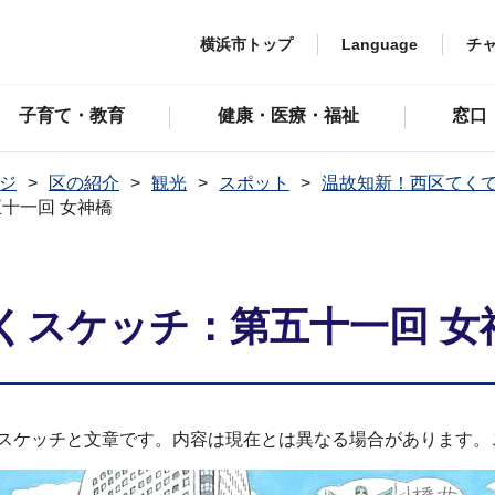
横浜市トップ
Language
チ
子育て・教育
健康・医療・福祉
窓口
ジ
区の紹介
観光
スポット
温故知新！西区てく
十一回 女神橋
くスケッチ：第五十一回 女
たスケッチと文章です。内容は現在とは異なる場合があります。