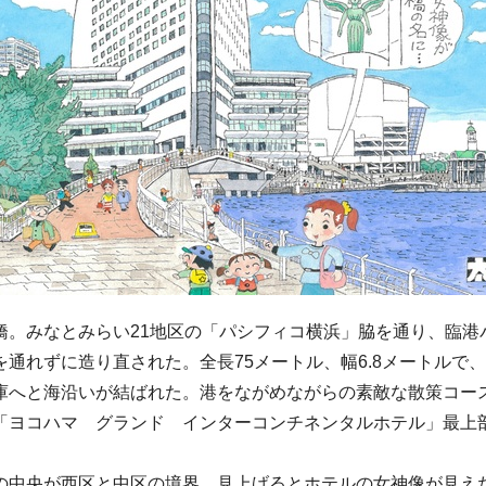
橋。みなとみらい21地区の「パシフィコ横浜」脇を通り、臨港
通れずに造り直された。全長75メートル、幅6.8メートルで
庫へと海沿いが結ばれた。港をながめながらの素敵な散策コー
「ヨコハマ グランド インターコンチネンタルホテル」最上
の中央が西区と中区の境界。見上げるとホテルの女神像が見え