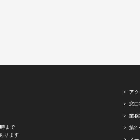
アク
窓口
業務
5時まで
第2
あります
メー