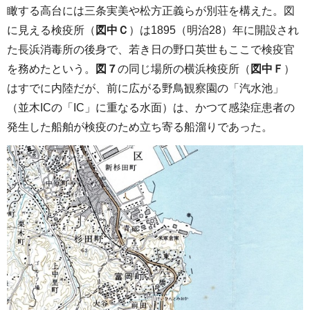
瞰する高台には三条実美や松方正義らが別荘を構えた。図
に見える検疫所（
図中Ｃ
）は1895（明治28）年に開設され
た長浜消毒所の後身で、若き日の野口英世もここで検疫官
を務めたという。
図７
の同じ場所の横浜検疫所（
図中Ｆ
）
はすでに内陸だが、前に広がる野鳥観察園の「汽水池」
（並木ICの「IC」に重なる水面）は、かつて感染症患者の
発生した船舶が検疫のため立ち寄る船溜りであった。