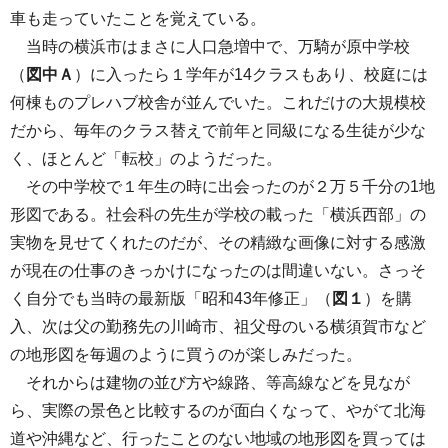
車も走っていたことを覚えている。
当時の横浜市はまさに人口急増中で、万騎が原中学校
（
図中Ａ
）に入ったら１学年が14クラスもあり、校庭には
何棟ものプレハブ校舎が並んでいた。これだけの大規模校
だから、毎年のクラス替えで前年と同級になる生徒が少な
く、ほとんど「転校」のようだった。
その中学校で１年生の時に出会ったのが２万５千分の1地
形図である。社会科の先生が学校の載った「横浜西部」の
実物を見せてくれたのだが、その精緻な画像に対する感激
が現在の仕事のきっかけになったのは間違いない。さっそ
く自分でも当時の最新版「昭和43年修正」（
図１
）を購
入、次は父の勤務先の川崎市、祖父母のいる横須賀市など
の地形図を毎週のように買うのが楽しみだった。
それからは建物の並び方や線路、等高線などを見なが
ら、実際の景色と比較するのが面白くなって、やがて北海
道や沖縄など、行ったことのない地域の地形図を買っては