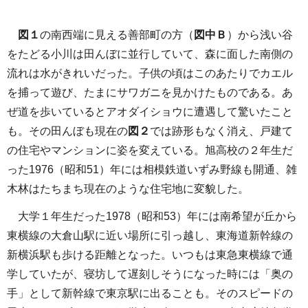
図１
の南西端に見える善部町の方（
図中Ｂ
）から浅い谷
をたどる小川は田んぼに並行していて、森に面した南側の
流れは水がきれいだった。子供の頃はこのあたりでカエル
を捕って遊び、たまにサワガニを見かけたものである。あ
ぜ道を歩いているとアオダイショウに遭遇して驚いたこと
も。その田んぼも現在の
図２
では跡形もなく消え、戸建て
の住宅やマンションに姿を変えている。旭高校の２年生だ
った1976（昭和51）年には相模鉄道いずみ野線も開通、雑
木林はたちまち現在のような住宅地に変貌した。
大学１年生だった1978（昭和53）年には南希望が丘から
東横線の大倉山駅に近い場所に引っ越し、東海道新幹線の
新横浜駅も歩ける距離となった。いつもは東急東横線で通
学していたが、寝坊して遅刻しそうになった時には「奥の
手」として新幹線で東京駅に出ることも。そのスピードの