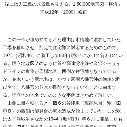
端には人工島の八景島も見える。1:50,000地形図「横浜」
平成12年（2000）修正
この一帯が埋め立てられた理由は市街地に混在していた
工場を移転させ、加えて住宅難に対応するためのもので、
1971（昭和46）に着工して80年代後半にかけて行われてい
る。埋立地は
図７
のように首都高速湾岸線や金沢シーサイ
ドラインの東側が工場地帯、西側が住宅地となっている
が、並木という新地名は、かつて富岡八幡宮沖の漁場の呼
び名で、八幡宮の並木が目印となっていることに由来す
る。埋立地の地名でこのような事例はきわめて珍しい。
山側に目を転じると、
図６
の谷津坂（現能見台）駅（
図
中Ｄ
）の西側は能見台の宅地造成が始まっていた。この駅
は太平洋戦争さなかの1944（昭和19）年６月に開業したも
ので、
図６
に見える大きな工場（堀口の地名付近、
図中