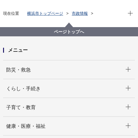
現在位
現在位置
横浜市トップページ
市政情報
広報・広聴・報道
広報・刊行物
広報印刷物
広報よこはま
広報よこはま市版
よこはま彩発見
ページトップへ
2024年７月号 今尾恵介さん寄稿「地図に見る横浜の
激変ぶり」
メニュー
開く
防災・救急
開く
くらし・手続き
開く
子育て・教育
開く
健康・医療・福祉