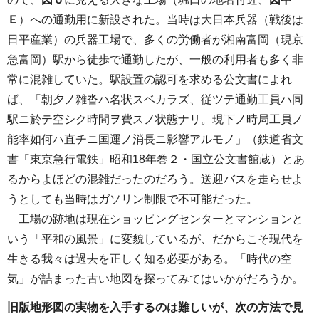
Ｅ
）への通勤用に新設された。当時は大日本兵器（戦後は
日平産業）の兵器工場で、多くの労働者が湘南富岡（現京
急富岡）駅から徒歩で通勤したが、一般の利用者も多く非
常に混雑していた。駅設置の認可を求める公文書によれ
ば、「朝夕ノ雑沓ハ名状スベカラズ、従ツテ通勤工員ハ同
駅ニ於テ空シク時間ヲ費スノ状態ナリ。現下ノ時局工員ノ
能率如何ハ直チニ国運ノ消長ニ影響アルモノ」（鉄道省文
書「東京急行電鉄」昭和18年巻２・国立公文書館蔵）とあ
るからよほどの混雑だったのだろう。送迎バスを走らせよ
うとしても当時はガソリン制限で不可能だった。
工場の跡地は現在ショッピングセンターとマンションと
いう「平和の風景」に変貌しているが、だからこそ現代を
生きる我々は過去を正しく知る必要がある。「時代の空
気」が詰まった古い地図を探ってみてはいかがだろうか。
旧版地形図の実物を入手するのは難しいが、次の方法で見