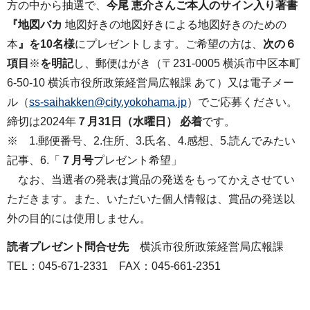
方の中から抽選で、
今尾 恵介さんご本人のサイン入り著書
『地図バカ
地図好きの地図好きによる地図好きのための
本
』を10名様
にプレゼントします。ご希望の方は、
次の６
項目
※
を明記
し、郵便はがき（〒231-0005 横浜市中区本町
6-50-10 横浜市役所政策経営局広報課 あて）又は電子メー
ル（
ss-saihakken@city.yokohama.jp
）でご応募ください。
締切は2024年
７月31日（水曜日） 必着
です。
※ 1.郵便番号、2.住所、3.氏名、4.感想、5.読んでみたい
記事、6.「
７月号
プレゼント希望」
なお、当選者の発表は賞品の発送をもってかえさせてい
ただきます。また、いただいた個人情報は、賞品の発送以
外の目的には使用しません。
読者プレゼント問合せ先
横浜市役所政策経営局広報課
TEL：045‐671-2331 FAX：045‐661-2351