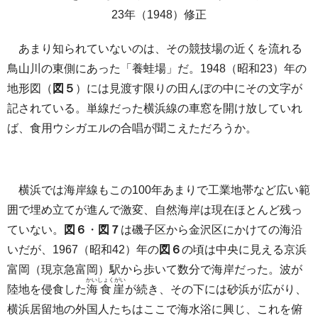
23年（1948）修正
あまり知られていないのは、その競技場の近くを流れる
鳥山川の東側にあった「養蛙場」だ。1948（昭和23）年の
地形図（
図５
）には見渡す限りの田んぼの中にその文字が
記されている。単線だった横浜線の車窓を開け放していれ
ば、食用ウシガエルの合唱が聞こえただろうか。
横浜では海岸線もこの100年あまりで工業地帯など広い範
囲で埋め立てが進んで激変、自然海岸は現在ほとんど残っ
ていない。
図６
・
図７
は磯子区から金沢区にかけての海沿
いだが、1967（昭和42）年の
図６
の頃は中央に見える京浜
富岡（現京急富岡）駅から歩いて数分で海岸だった。波が
かいしょくがい
陸地を侵食した
海食崖
が続き、その下には砂浜が広がり、
横浜居留地の外国人たちはここで海水浴に興じ、これを俯