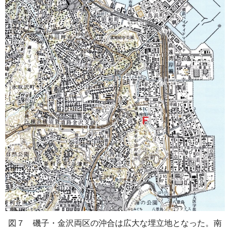
図７ 磯子・金沢両区の沖合は広大な埋立地となった。南