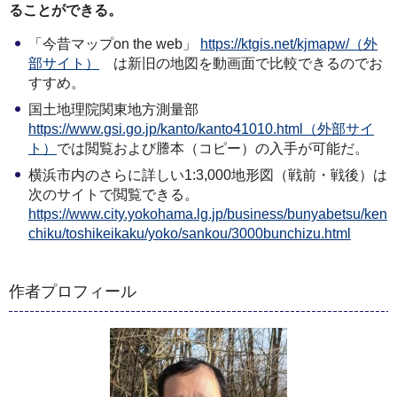
ることができる。
「今昔マップon the web」
https://ktgis.net/kjmapw/（外
部サイト）
は新旧の地図を動画面で比較できるのでお
すすめ。
国土地理院関東地方測量部
https://www.gsi.go.jp/kanto/kanto41010.html（外部サイ
ト）
では閲覧および謄本（コピー）の入手が可能だ。
横浜市内のさらに詳しい1:3,000地形図（戦前・戦後）は
次のサイトで閲覧できる。
https://www.city.yokohama.lg.jp/business/bunyabetsu/ken
chiku/toshikeikaku/yoko/sankou/3000bunchizu.html
作者プロフィール