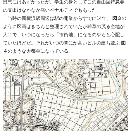
恩恵にはあずかったが、学生の身としてこの自由席特急券
の支出はなかなか痛いペナルティでもあった。
当時の新横浜駅周辺は駅の開業からすでに14年、
図３
の
ように区画はきちんと整理されていたが雑草の茂る空地が
大半で、いつになったら「市街地」になるのやらと心配し
ていたほどだ。それがいつの間にか高いビルの建ち並ぶ
図
４
のような大都会になっている。