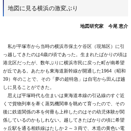
地図に見る横浜の激変ぶり
地図研究家
今尾 恵介
私が平塚市から当時の横浜市保土ケ谷区（現旭区）に引
っ越してきたのは4歳の頃であった。生まれたばかりの頃は
港北区だったが、数年ぶりに横浜市民に戻った町が南希望
が丘である。あたかも東海道新幹線が開通した1964（昭和
39）年のことで、その「夢の超特急」は自宅から田んぼ越
しに見ることができた。
思えば平塚時代も住まいは東海道本線の引込線のすぐ近
くで貨物列車を牽く蒸気機関車を眺めて育ったので、その
後に鉄道関係の本を何冊も上梓したのはその幼児体験が関
係しているのかもしれない。越してきたばかりの頃に希望
ヶ丘駅を通る相鉄線はたしか２～３両で、木造の黄色い電