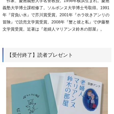
作家、慶應義塾大学名誉教授。1956年横浜生まれ。慶應
義塾大学博士課程修了。ソルボンヌ大学博士号取得。1991
年『背負い水』で芥川賞受賞。2001年『ホラ吹きアンリの
冒険』で読売文学賞受賞。2008年『蟹と彼と私』で伊藤整
文学賞受賞。近著は『老婦人マリアンヌ鈴木の部屋』。
【受付終了】読者プレゼント