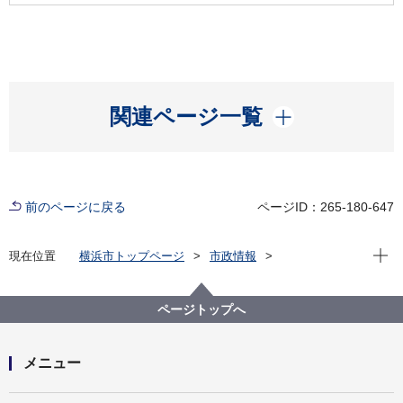
開く
関連ページ一覧
前のページに戻る
ページID：265-180-647
現在位
現在位置
横浜市トップページ
市政情報
広報・広聴・報道
広報・刊行物
広報印刷物
広報よこはま
広報よこはま市版
よこはま彩発見
ページトップへ
2023年12月号 荻野アンナさん寄稿「来て、見て、買
った！ 横浜橋通商店街」
メニュー