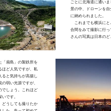
ごとに北海道に通いま
景の中、ドローンを自
に納められました。
これまでも横浜にと
合間をみて撮影に行っ
さんの写真は日本のど
た「扇島」の製鉄所を
るほど人気ですが、私
入ると気持ちが高揚し
視の弱い光源ですが、
のでしょう。これほど
深いです。
、どうしても撮りたか
ました。失って初めて