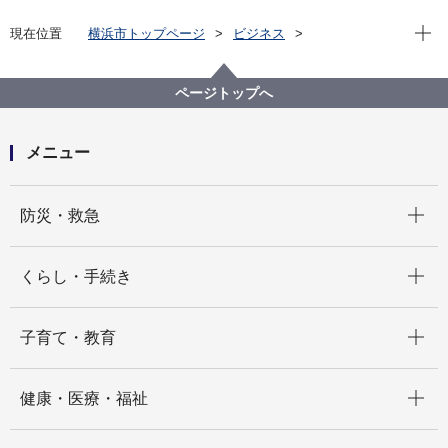
現在位
現在位置
横浜市トップページ
ビジネス
中小企業支援
中央卸売市場
行政情報
市場統計
令和７年10月 市場月報
ページトップへ
メニュー
開く
防災・救急
開く
くらし・手続き
開く
子育て・教育
開く
健康・医療・福祉
開く