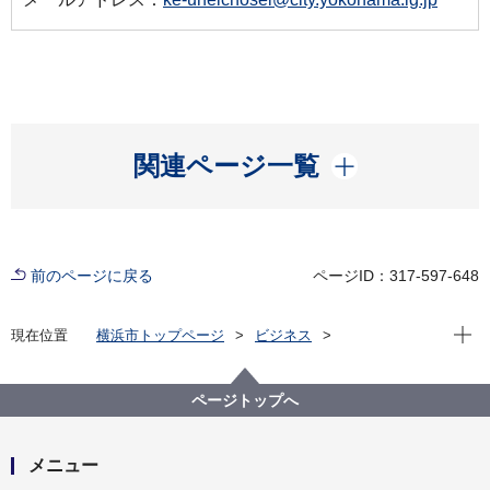
開く
関連ページ一覧
前のページに戻る
ページID：317-597-648
現在位
現在位置
横浜市トップページ
ビジネス
中小企業支援
中央卸売市場
行政情報
市場統計
平成２４年１2月 市場月報
ページトップへ
メニュー