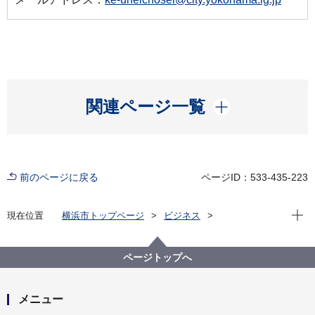
開く
関連ページ一覧
前のページに戻る
ページID：533-435-223
現在位
現在位置
横浜市トップページ
ビジネス
中小企業支援
中央卸売市場
行政情報
市場統計
平成２７年３月 市場月報
ページトップへ
メニュー