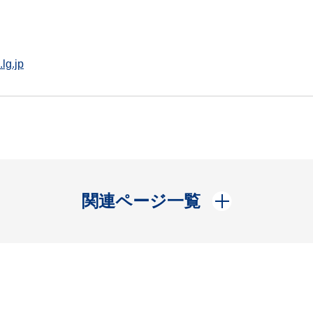
lg.jp
開く
関連ページ一覧