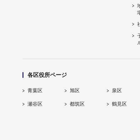
各区役所ページ
青葉区
旭区
泉区
瀬谷区
都筑区
鶴見区