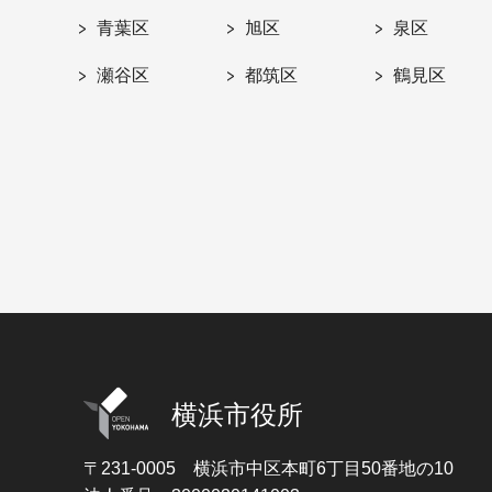
青葉区
旭区
泉区
瀬谷区
都筑区
鶴見区
横浜市役所
〒231-0005
横浜市中区本町6丁目50番地の10