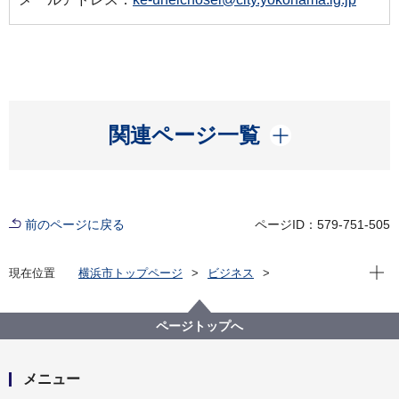
開く
関連ページ一覧
前のページに戻る
ページID：579-751-505
現在位
現在位置
横浜市トップページ
ビジネス
中小企業支援
中央卸売市場
行政情報
市場統計
平成２０年１０月 市場月報
ページトップへ
メニュー