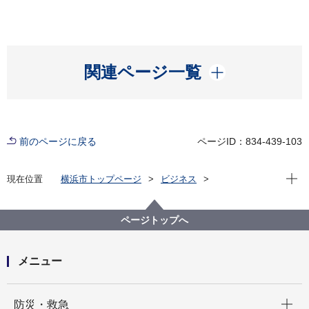
開く
関連ページ一覧
前のページに戻る
ページID：834-439-103
現在位
現在位置
横浜市トップページ
ビジネス
中小企業支援
中央卸売市場
行政情報
市場統計
平成２９年１１月 市場月報
ページトップへ
メニュー
開く
防災・救急