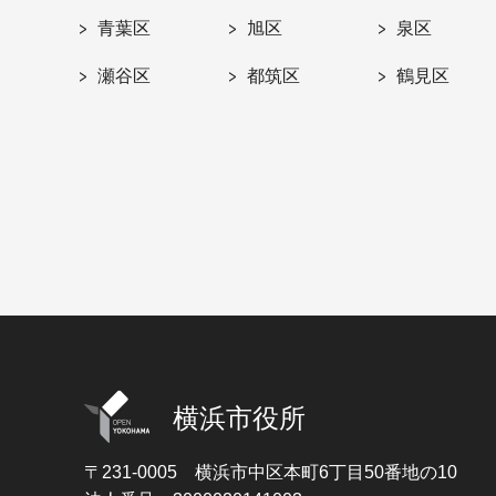
青葉区
旭区
泉区
瀬谷区
都筑区
鶴見区
横浜市役所
〒231-0005
横浜市中区本町6丁目50番地の10