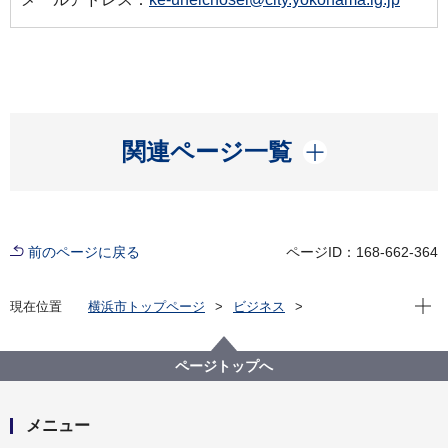
開く
関連ページ一覧
前のページに戻る
ページID：168-662-364
現在位
現在位置
横浜市トップページ
ビジネス
中小企業支援
中央卸売市場
行政情報
市場統計
平成２２年７月 市場月報
ページトップへ
メニュー