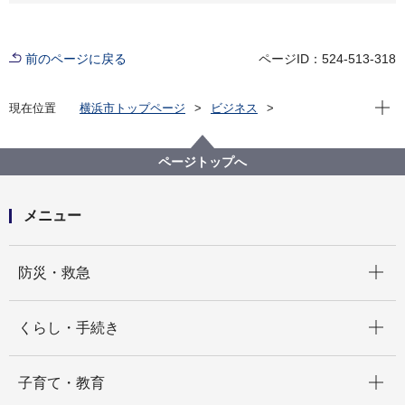
前のページに戻る
ページID：524-513-318
現在位
現在位置
横浜市トップページ
ビジネス
中小企業支援
中央卸売市場
行政情報
市場統計
平成２８年１月 市場月報
ページトップへ
メニュー
開く
防災・救急
開く
くらし・手続き
開く
子育て・教育